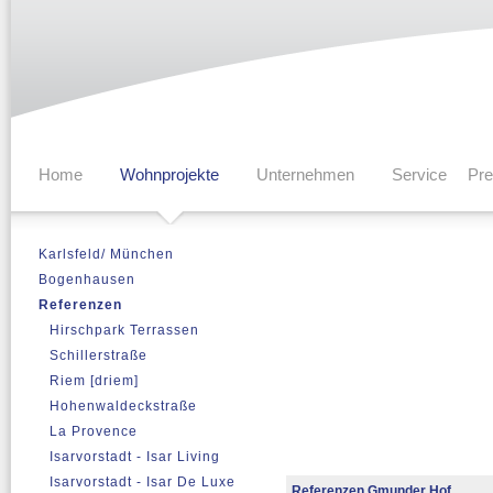
Home
Wohnprojekte
Unternehmen
Service
Pr
Karlsfeld/ München
Bogenhausen
Referenzen
Hirschpark Terrassen
Schillerstraße
Riem [driem]
Hohenwaldeckstraße
La Provence
Isarvorstadt - Isar Living
Isarvorstadt - Isar De Luxe
Referenzen Gmunder Hof